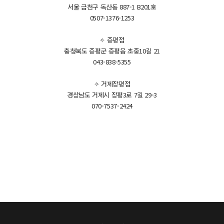
서울 금천구 독산동 887-1 B201호
0507-1376-1253
✧ 증평점
충청북도 증평군 증평읍 초중10길 21
043-838-5355
✧ 거제장평점
경상남도 거제시 장평3로 7길 29-3
070-7537-2424